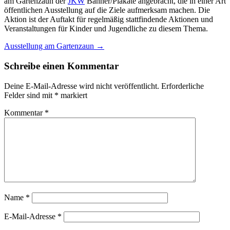
am Gartenzaun der
JKW
Banner/Plakate angebracht, die in einer Art
öffentlichen Ausstellung auf die Ziele aufmerksam machen. Die
Aktion ist der Auftakt für regelmäßig stattfindende Aktionen und
Veranstaltungen für Kinder und Jugendliche zu diesem Thema.
Beitragsnavigation
Ausstellung am Gartenzaun
→
Schreibe einen Kommentar
Deine E-Mail-Adresse wird nicht veröffentlicht.
Erforderliche
Felder sind mit
*
markiert
Kommentar
*
Name
*
E-Mail-Adresse
*