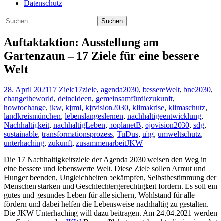
Datenschutz
Suchen
nach:
Auftaktaktion: Ausstellung am
Gartenzaun – 17 Ziele für eine bessere
Welt
28. April 2021
17 Ziele
17ziele
,
agenda2030
,
bessereWelt
,
bne2030
,
changetheworld
,
deineIdeen
,
gemeinsamfürdiezukunft
,
howtochange
,
jkw
,
kjrml
,
kjrvision2030
,
klimakrise
,
klimaschutz
,
landkreismünchen
,
lebenslangeslernen
,
nachhaltigeentwicklung
,
Nachhaltigkeit
,
nachhaltigLeben
,
noplanetB
,
ojovision2030
,
sdg
,
sustainable
,
transformationsprozess
,
TuDus
,
uhg
,
umweltschutz
,
unterhaching
,
zukunft
,
zusammenarbeit
JKW
Die 17 Nachhaltigkeitsziele der Agenda 2030 weisen den Weg in
eine bessere und lebenswerte Welt. Diese Ziele sollen Armut und
Hunger beenden, Ungleichheiten bekämpfen, Selbstbestimmung der
Menschen stärken und Geschlechtergerechtigkeit fördern. Es soll ein
gutes und gesundes Leben für alle sichern, Wohlstand für alle
fördern und dabei helfen die Lebensweise nachhaltig zu gestalten.
Die JKW Unterhaching will dazu beitragen. Am 24.04.2021 werden