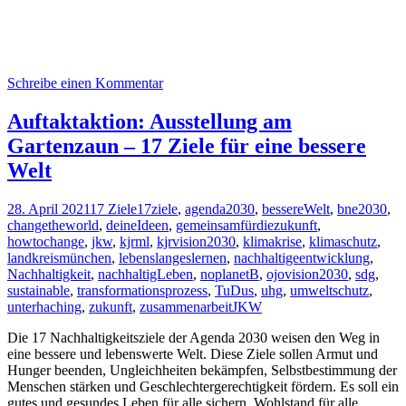
Schreibe einen Kommentar
Auftaktaktion: Ausstellung am
Gartenzaun – 17 Ziele für eine bessere
Welt
28. April 2021
17 Ziele
17ziele
,
agenda2030
,
bessereWelt
,
bne2030
,
changetheworld
,
deineIdeen
,
gemeinsamfürdiezukunft
,
howtochange
,
jkw
,
kjrml
,
kjrvision2030
,
klimakrise
,
klimaschutz
,
landkreismünchen
,
lebenslangeslernen
,
nachhaltigeentwicklung
,
Nachhaltigkeit
,
nachhaltigLeben
,
noplanetB
,
ojovision2030
,
sdg
,
sustainable
,
transformationsprozess
,
TuDus
,
uhg
,
umweltschutz
,
unterhaching
,
zukunft
,
zusammenarbeit
JKW
Die 17 Nachhaltigkeitsziele der Agenda 2030 weisen den Weg in
eine bessere und lebenswerte Welt. Diese Ziele sollen Armut und
Hunger beenden, Ungleichheiten bekämpfen, Selbstbestimmung der
Menschen stärken und Geschlechtergerechtigkeit fördern. Es soll ein
gutes und gesundes Leben für alle sichern, Wohlstand für alle