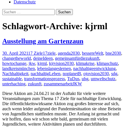
Datenschutz
Suchen
nach:
Schlagwort-Archive: kjrml
Ausstellung am Gartenzaun
30. April 2021
17 Ziele
17ziele
,
agenda2030
,
bessereWelt
,
bne2030
,
changetheworld
,
deineIdeen
,
gemeinsamfürdiezukunft
,
howtochange
,
jkw
,
kjrml
,
kjrvision2030
,
klimakrise
,
klimaschutz
,
landkreismünchen
,
lebenslangeslernen
,
nachhaltigeentwicklung
,
Nachhaltigkeit
,
nachhaltigLeben
,
noplanetB
,
ojovision2030
,
sdg
,
sustainable
,
transformationsprozess
,
TuDus
,
uhg
,
umweltschutz
,
unterhaching
,
zukunft
,
zusammenarbeit
JKW
Diese Aktion am 24.04.21 ist der Auftakt für viele weitere
Veranstaltungen zum Thema 17 Ziele für nachhaltige Entwicklung.
Die öffentlichkeitswirksame Aktion zog großes Interesse auf sich,
auch wenn leider aufgrund der Pandemiesituation sie ohne Beisein
von Jugendlichen stattfinden musste. Der Anfang ist gemacht und
wir hoffen, dass wir schon sehr bald, gemeinsam mit vielen
Jugendlichen, weitere Aktivitäten planen und durchführen.